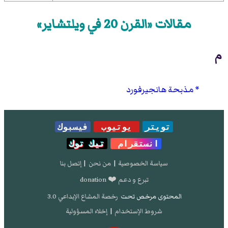
مقالات «القرن 20 في ويلتشاير»
م
مذبحة هانجيرفورد
تويتر
يوتيوب
فيسبوك
انستقرام
تيك توك
سياسة الخصوصية
|
من نحن
|
إتصل بنا
تبرع و دعم ❤️ donation
المحتوى مرخص تحت
رخصة المشاع الإبداعي 3.0
شروط الإستخدام
|
إخلاء المسؤولية