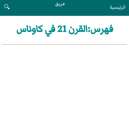
عريق
الرئيسية
🔍
فهرس:القرن 21 في كاوناس