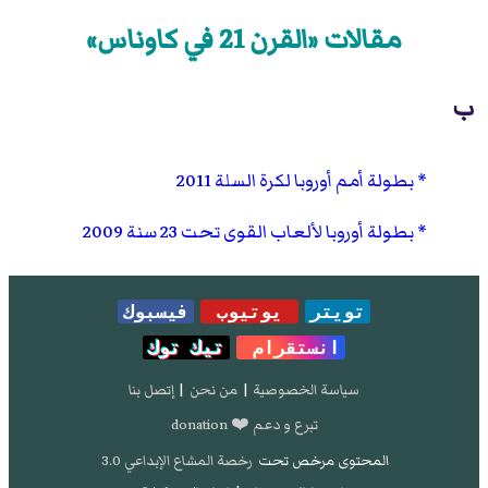
مقالات «القرن 21 في كاوناس»
ب
بطولة أمم أوروبا لكرة السلة 2011
بطولة أوروبا لألعاب القوى تحت 23 سنة 2009
تويتر
يوتيوب
فيسبوك
انستقرام
تيك توك
سياسة الخصوصية
|
من نحن
|
إتصل بنا
تبرع و دعم ❤️ donation
المحتوى مرخص تحت
رخصة المشاع الإبداعي 3.0