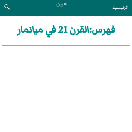
عريق
الرئيسية
🔍
فهرس:القرن 21 في ميانمار