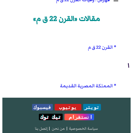
مقالات «القرن 22 ق م»
القرن 22 ق م
ا
المملكة المصرية القديمة
تويتر
يوتيوب
فيسبوك
انستقرام
تيك توك
سياسة الخصوصية
|
من نحن
|
إتصل بنا