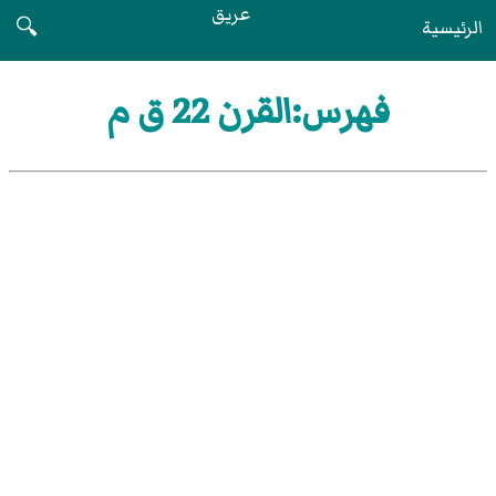
عريق
الرئيسية
🔍
فهرس:القرن 22 ق م