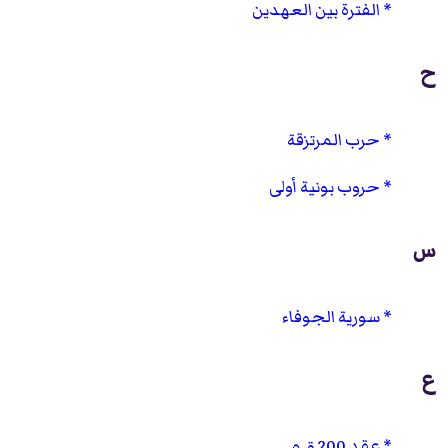
الفترة بين العهدين
ح
حرب المرتزقة
حروب بونية أولى
س
سورية الجوفاء
ع
عقد 200 ق م