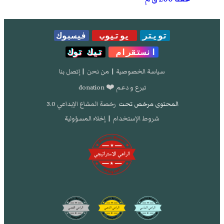
تويتر
يوتيوب
فيسبوك
انستقرام
تيك توك
سياسة الخصوصية
|
من نحن
|
إتصل بنا
تبرع و دعم ❤️ donation
المحتوى مرخص تحت
رخصة المشاع الإبداعي 3.0
شروط الإستخدام
|
إخلاء المسؤولية