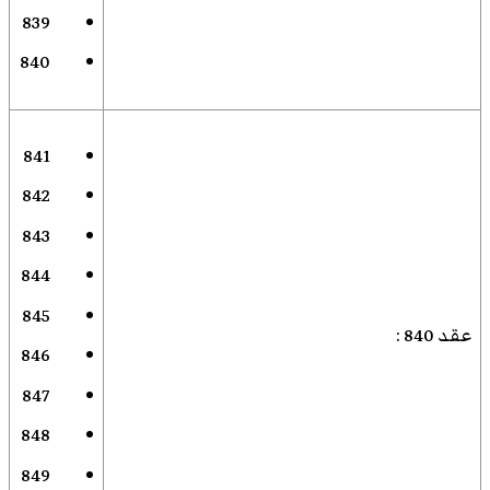
839
840
841
842
843
844
845
عقد 840
:
846
847
848
849