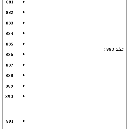
881
882
883
884
885
عقد 880
:
886
887
888
889
890
891