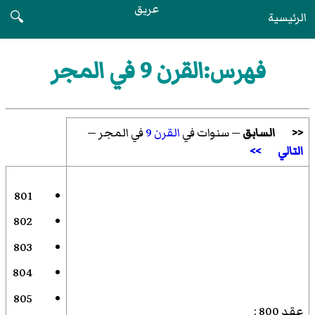
عريق
الرئيسية
🔍
فهرس:القرن 9 في المجر
<<
السابق
— سنوات في
القرن 9
في المجر —
التالي
>>
801
802
803
804
805
عقد 800
: