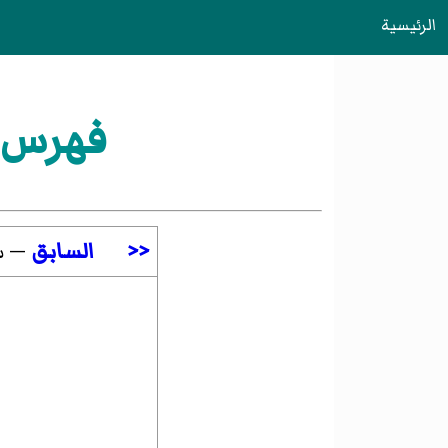
الرئيسية
فهرس:القرن 9 ق م ف
<<
السابق
— س