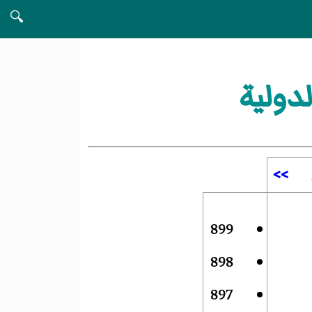
🔍
>>
899
898
897