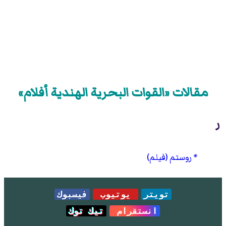
مقالات «القوات البحرية الهندية أفلام»
ر
روستم (فيلم)
تويتر
يوتيوب
فيسبوك
انستقرام
تيك توك