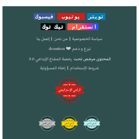
تويتر
يوتيوب
فيسبوك
انستقرام
تيك توك
سياسة الخصوصية
|
من نحن
|
إتصل بنا
تبرع و دعم ❤️ donation
المحتوى مرخص تحت
رخصة المشاع الإبداعي 3.0
شروط الإستخدام
|
إخلاء المسؤولية