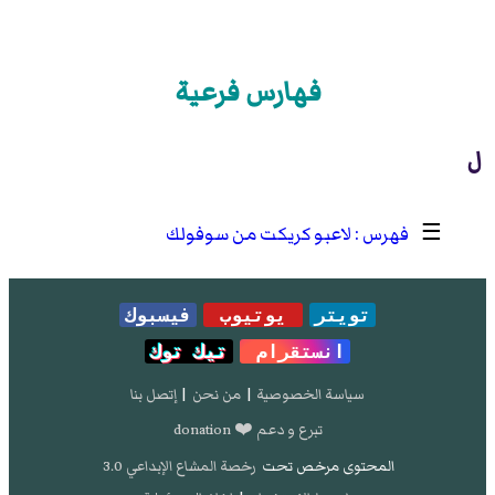
فهارس فرعية
ل
☰
لاعبو كريكت من سوفولك
تويتر
يوتيوب
فيسبوك
انستقرام
تيك توك
سياسة الخصوصية
|
من نحن
|
إتصل بنا
تبرع و دعم ❤️ donation
المحتوى مرخص تحت
رخصة المشاع الإبداعي 3.0