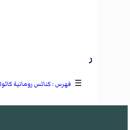
ر
☰
كنائس رومانية كاثو