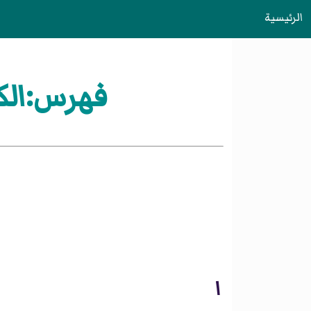
الرئيسية
فهرس:الكني
ا