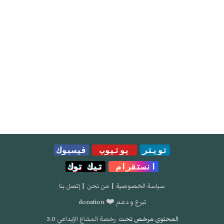
تويتر
يوتيوب
فيسبوك
انستقرام
تيك توك
سياسة الخصوصية
|
من نحن
|
إتصل بنا
تبرع و دعم ❤️ donation
المحتوى مرخص تحت
رخصة المشاع الإبداعي 3.0