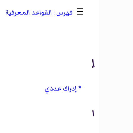
☰
القواعد المعرفية
إ
إدراك عددي
ا