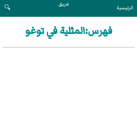
عريق
الرئيسية
🔍
فهرس:المثلية في توغو