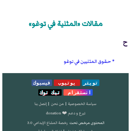
مقالات «المثلية في توغو»
ح
حقوق المثليين في توغو
تويتر
يوتيوب
فيسبوك
انستقرام
تيك توك
سياسة الخصوصية
|
من نحن
|
إتصل بنا
تبرع و دعم ❤️ donation
المحتوى مرخص تحت
رخصة المشاع الإبداعي 3.0