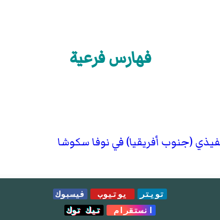
فهارس فرعية
يذي (جنوب أفريقيا) في نوفا سكوشا
تويتر
يوتيوب
فيسبوك
انستقرام
تيك توك