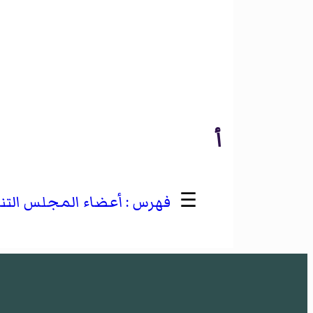
أ
☰
أعضاء المجلس التنف