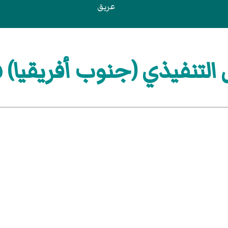
عريق
لتنفيذي (جنوب أفريقيا) ف