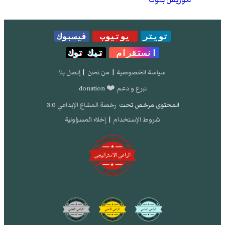
تويتر
يوتيوب
فيسبوك
انستقرام
تيك توك
سياسة الخصوصية
|
من نحن
|
إتصل بنا
تبرع و دعم ❤️ donation
المحتوى مرخص تحت
رخصة المشاع الإبداعي 3.0
شروط الإستخدام
|
إخلاء المسؤولية