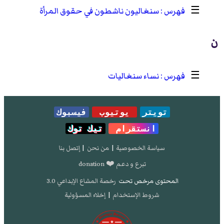
☰
سنغاليون ناشطون في حقوق المرأة
ن
☰
نساء سنغاليات
تويتر
يوتيوب
فيسبوك
انستقرام
تيك توك
سياسة الخصوصية
|
من نحن
|
إتصل بنا
تبرع و دعم ❤️ donation
المحتوى مرخص تحت
رخصة المشاع الإبداعي 3.0
شروط الإستخدام
|
إخلاء المسؤولية