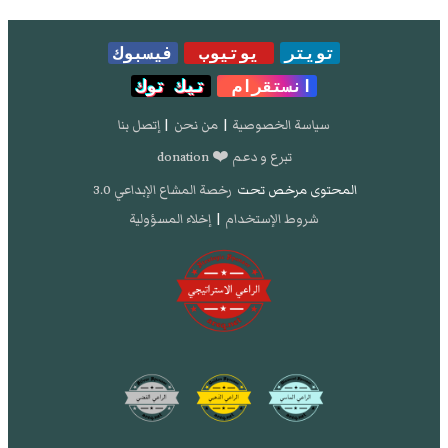
تويتر
يوتيوب
فيسبوك
انستقرام
تيك توك
سياسة الخصوصية
|
من نحن
|
إتصل بنا
تبرع و دعم ❤️ donation
المحتوى مرخص تحت
رخصة المشاع الإبداعي 3.0
شروط الإستخدام
|
إخلاء المسؤولية