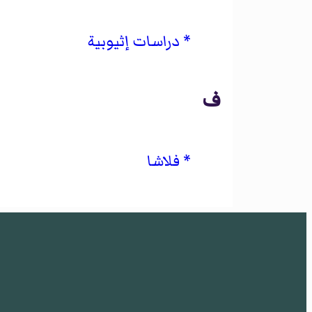
دراسات إثيوبية
ف
فلاشا