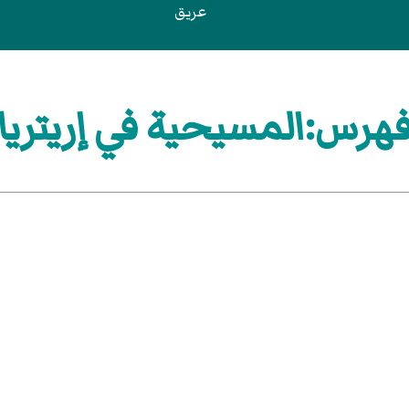
عريق
هرس:المسيحية في إريتريا