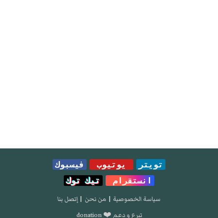
تويتر
يوتيوب
فيسبوك
انستقرام
تيك توك
سياسة الخصوصية
|
من نحن
|
إتصل بنا
تبرع و دعم ❤️ donation