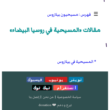
☰
مسيحيون بيلاروس
مقالات «المسيحية في روسيا البيضاء»
ا
المسيحية في بيلاروس
تويتر
يوتيوب
فيسبوك
انستقرام
تيك توك
سياسة الخصوصية
|
من نحن
|
إتصل بنا
تبرع و دعم ❤️ donation