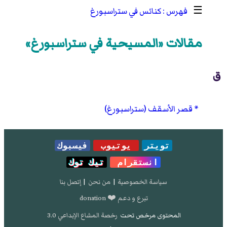
☰
كنائس في ستراسبورغ
مقالات «المسيحية في ستراسبورغ»
ق
قصر الأسقف (ستراسبورغ)
تويتر
يوتيوب
فيسبوك
انستقرام
تيك توك
سياسة الخصوصية
|
من نحن
|
إتصل بنا
تبرع و دعم ❤️ donation
المحتوى مرخص تحت
رخصة المشاع الإبداعي 3.0