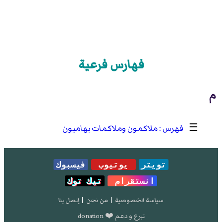
فهارس فرعية
م
☰
ملاكمون وملاكمات بهاميون
تويتر
يوتيوب
فيسبوك
انستقرام
تيك توك
سياسة الخصوصية
|
من نحن
|
إتصل بنا
تبرع و دعم ❤️ donation