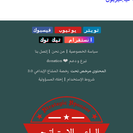
تويتر
يوتيوب
فيسبوك
انستقرام
تيك توك
سياسة الخصوصية
|
من نحن
|
إتصل بنا
تبرع و دعم ❤️ donation
المحتوى مرخص تحت
رخصة المشاع الإبداعي 3.0
شروط الإستخدام
|
إخلاء المسؤولية