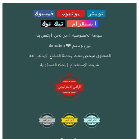
تويتر
يوتيوب
فيسبوك
انستقرام
تيك توك
سياسة الخصوصية
|
من نحن
|
إتصل بنا
تبرع و دعم ❤️ donation
المحتوى مرخص تحت
رخصة المشاع الإبداعي 3.0
شروط الإستخدام
|
إخلاء المسؤولية