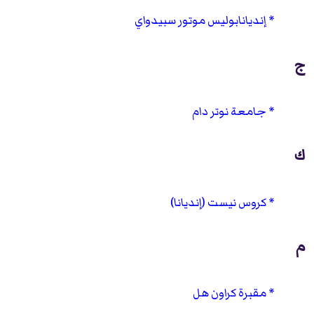
إنديانابوليس موتور سبيدواي
ج
جامعة نوتر دام
ك
كروس نيست (إنديانا)
م
مقبرة كراون هل