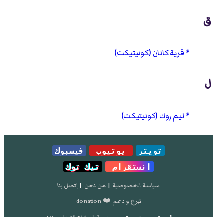
ق
قرية كانان (كونيتيكت)
ل
ليم روك (كونيتيكت)
تويتر
يوتيوب
فيسبوك
انستقرام
تيك توك
سياسة الخصوصية
|
من نحن
|
إتصل بنا
تبرع و دعم ❤️ donation