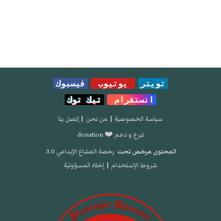
تويتر
يوتيوب
فيسبوك
انستقرام
تيك توك
سياسة الخصوصية
|
من نحن
|
إتصل بنا
تبرع و دعم ❤️ donation
المحتوى مرخص تحت
رخصة المشاع الإبداعي 3.0
شروط الإستخدام
|
إخلاء المسؤولية