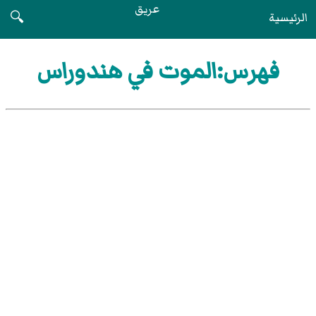
عريق
الرئيسية
🔍
فهرس:الموت في هندوراس