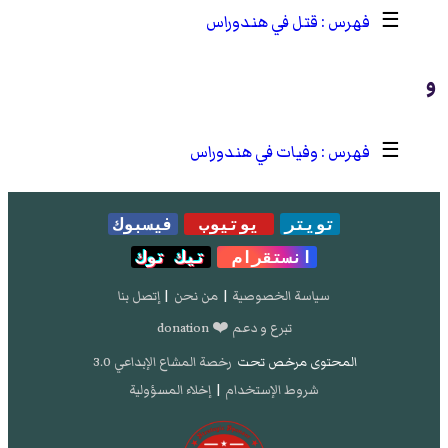
☰
قتل في هندوراس
و
☰
وفيات في هندوراس
تويتر
يوتيوب
فيسبوك
انستقرام
تيك توك
سياسة الخصوصية
|
من نحن
|
إتصل بنا
تبرع و دعم ❤️ donation
المحتوى مرخص تحت
رخصة المشاع الإبداعي 3.0
شروط الإستخدام
|
إخلاء المسؤولية