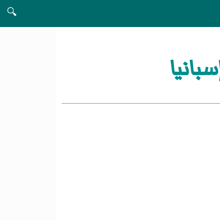
🔍
بانيا