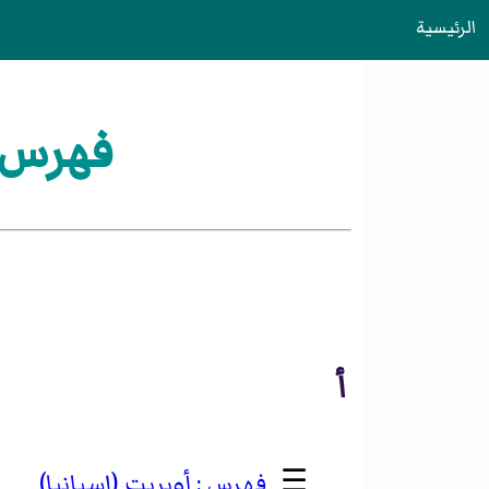
الرئيسية
فهرس:ا
أ
☰
أوبريت (إسبانيا)