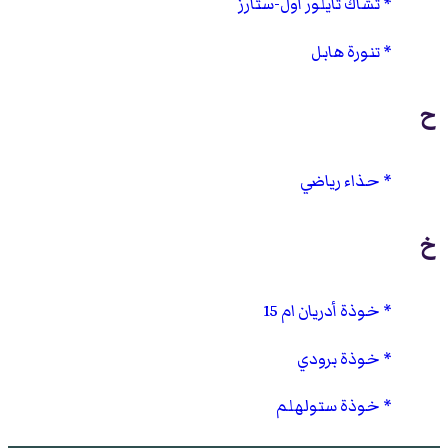
تشاك تايلور أول-ستارز
تنورة هابل
ح
حذاء رياضي
خ
خوذة أدريان ام 15
خوذة برودي
خوذة ستولهلم