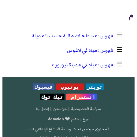
م
☰
مسطحات مائية حسب المدينة
☰
مياه في لاغوس
☰
مياه في مدينة نيويورك
تويتر
يوتيوب
فيسبوك
انستقرام
تيك توك
سياسة الخصوصية
|
من نحن
|
إتصل بنا
تبرع و دعم ❤️ donation
المحتوى مرخص تحت
رخصة المشاع الإبداعي 3.0