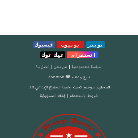
تويتر
يوتيوب
فيسبوك
انستقرام
تيك توك
سياسة الخصوصية
|
من نحن
|
إتصل بنا
تبرع و دعم ❤️ donation
المحتوى مرخص تحت
رخصة المشاع الإبداعي 3.0
شروط الإستخدام
|
إخلاء المسؤولية