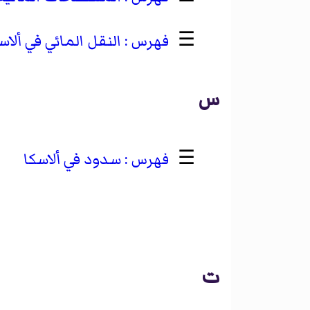
☰
النقل المائي في ألاس
س
☰
سدود في ألاسكا
ت