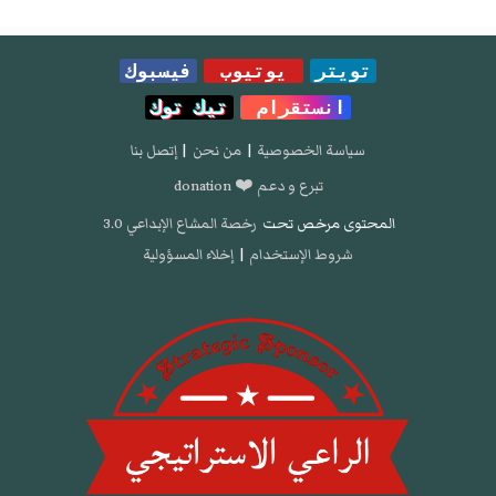
تويتر
يوتيوب
فيسبوك
انستقرام
تيك توك
سياسة الخصوصية
|
من نحن
|
إتصل بنا
تبرع و دعم ❤️ donation
المحتوى مرخص تحت
رخصة المشاع الإبداعي 3.0
شروط الإستخدام
|
إخلاء المسؤولية