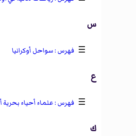
س
☰
سواحل أوكرانيا
ع
☰
علماء أحياء بحرية أ
ك