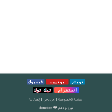
تويتر
يوتيوب
فيسبوك
انستقرام
تيك توك
سياسة الخصوصية
|
من نحن
|
إتصل بنا
تبرع و دعم ❤️ donation