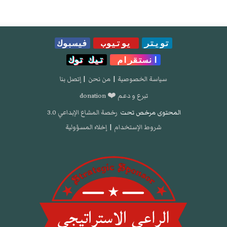
تويتر
يوتيوب
فيسبوك
انستقرام
تيك توك
سياسة الخصوصية
|
من نحن
|
إتصل بنا
تبرع و دعم ❤️ donation
المحتوى مرخص تحت
رخصة المشاع الإبداعي 3.0
شروط الإستخدام
|
إخلاء المسؤولية