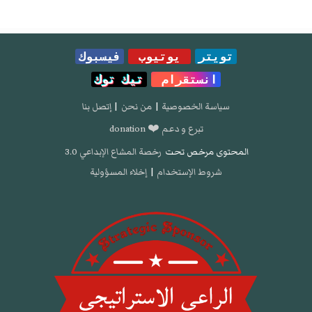
تويتر
يوتيوب
فيسبوك
انستقرام
تيك توك
سياسة الخصوصية
|
من نحن
|
إتصل بنا
تبرع و دعم ❤️ donation
المحتوى مرخص تحت
رخصة المشاع الإبداعي 3.0
شروط الإستخدام
|
إخلاء المسؤولية