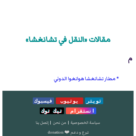
مقالات «النقل في تشانغشا»
م
مطار تشانغشا هوانغوا الدولي
تويتر
يوتيوب
فيسبوك
انستقرام
تيك توك
سياسة الخصوصية
|
من نحن
|
إتصل بنا
تبرع و دعم ❤️ donation