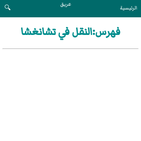
عريق
الرئيسية
🔍
فهرس:النقل في تشانغشا