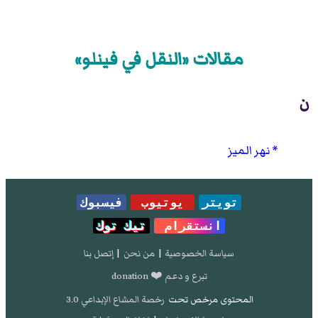
مقالات «النقل في فينلو»
ن
نهر الميز
تويتر
يوتيوب
فيسبوك
انستقرام
تيك توك
سياسة الخصوصية
|
من نحن
|
إتصل بنا
تبرع و دعم ❤️ donation
المحتوى مرخص تحت
رخصة المشاع الإبداعي 3.0