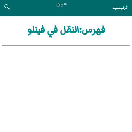
عريق
الرئيسية
🔍
فهرس:النقل في فينلو