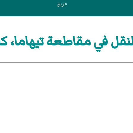
عريق
قل في مقاطعة تيهاما، كال