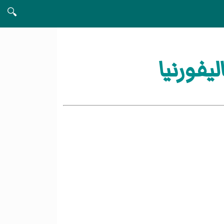
🔍
يفورنيا