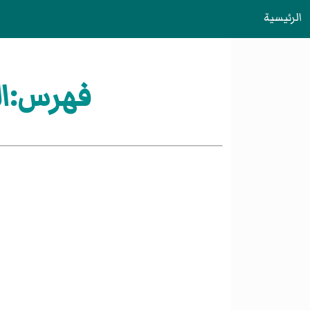
الرئيسية
فهرس:الن