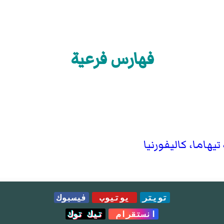
فهارس فرعية
هاما، كاليفورنيا
تويتر
يوتيوب
فيسبوك
انستقرام
تيك توك