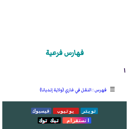
فهارس فرعية
ا
☰
النقل في غاري (ولاية إنديانا)
تويتر
يوتيوب
فيسبوك
انستقرام
تيك توك