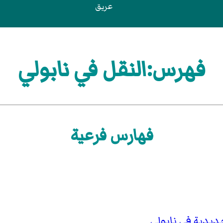
عريق
فهرس:النقل في نابولي
فهارس فرعية
دية في نابولي