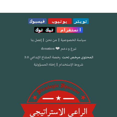
تويتر
يوتيوب
فيسبوك
انستقرام
تيك توك
سياسة الخصوصية
|
من نحن
|
إتصل بنا
تبرع و دعم ❤️ donation
المحتوى مرخص تحت
رخصة المشاع الإبداعي 3.0
شروط الإستخدام
|
إخلاء المسؤولية