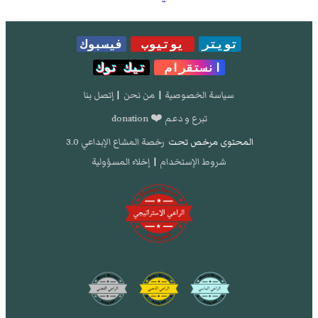
تويتر
يوتيوب
فيسبوك
انستقرام
تيك توك
سياسة الخصوصية
|
من نحن
|
إتصل بنا
تبرع و دعم ❤️ donation
المحتوى مرخص تحت
رخصة المشاع الإبداعي 3.0
شروط الإستخدام
|
إخلاء المسؤولية