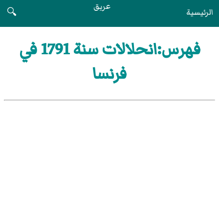
عريق
الرئيسية
🔍
فهرس:انحلالات سنة 1791 في
فرنسا