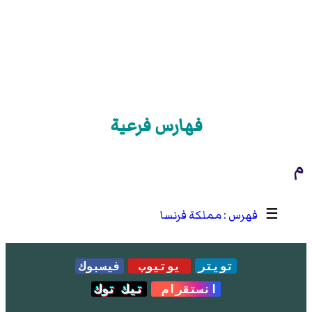
فهارس فرعية
م
☰
مملكة فرنسا
تويتر
يوتيوب
فيسبوك
انستقرام
تيك توك