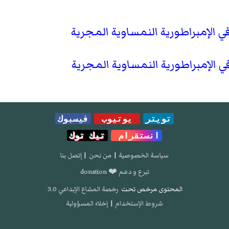
تويتر
يوتيوب
فيسبوك
انستقرام
تيك توك
سياسة الخصوصية
|
من نحن
|
إتصل بنا
تبرع و دعم ❤️ donation
المحتوى مرخص تحت
رخصة المشاع الإبداعي 3.0
شروط الإستخدام
|
إخلاء المسؤولية