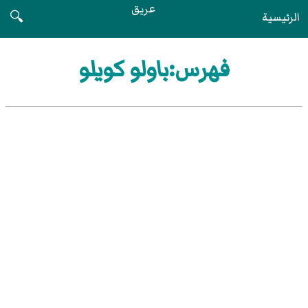
عريق
الرئيسية
🔍
فهرس:باولو كويلو