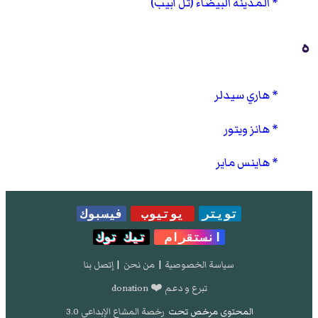
المدينة البيضاء (تل أبيب)
ه
هاري سيدلر
هانز ويتور
هاينس ماير
تويتر
يوتيوب
فيسبوك
انستقرام
تيك توك
سياسة الخصوصية
|
من نحن
|
إتصل بنا
تبرع و دعم ❤️ donation
المحتوى مرخص تحت
رخصة المشاع الإبداعي 3.0