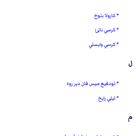
كارولا بلوخ
كرسي ناتئ
كرسي وايسلي
ل
لودفيغ ميس فان دير روه
ليلي رايخ
م