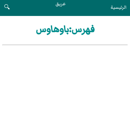
عريق
الرئيسية
🔍
فهرس:باوهاوس