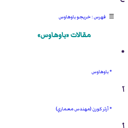
☰
خريجو باوهاوس
مقالات «باوهاوس»
*
باوهاوس
آ
آرثر كورن (مهندس معماري)
أ