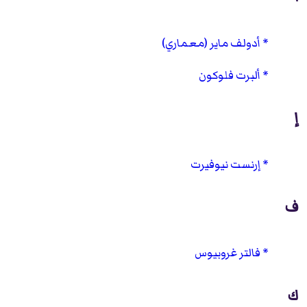
أدولف ماير (معماري)
ألبرت فلوكون
إ
إرنست نيوفيرت
ف
فالتر غروبيوس
ك