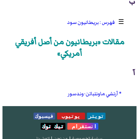
ب
☰
بريطانيون سود
مقالات «بريطانيون من أصل أفريقي
أمريكي»
آ
آرتشي ماونتباتن-وندسور
تويتر
يوتيوب
فيسبوك
انستقرام
تيك توك
سياسة الخصوصية
|
من نحن
|
إتصل بنا