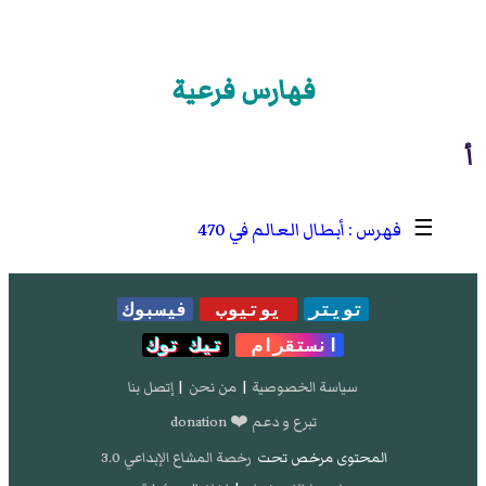
فهارس فرعية
أ
☰
أبطال العالم في 470
تويتر
يوتيوب
فيسبوك
انستقرام
تيك توك
سياسة الخصوصية
|
من نحن
|
إتصل بنا
تبرع و دعم ❤️ donation
المحتوى مرخص تحت
رخصة المشاع الإبداعي 3.0