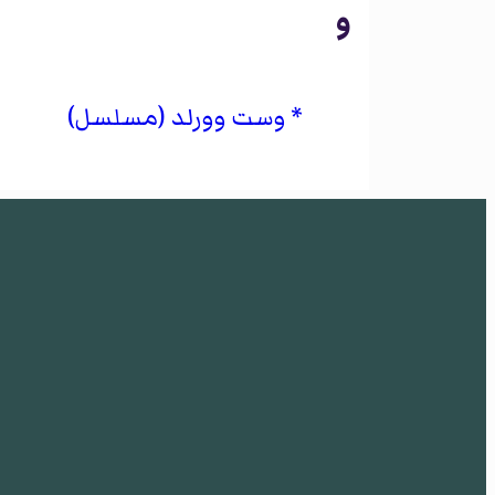
و
وست وورلد (مسلسل)