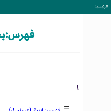
الرئيسية
فهرس:بعد
ا
☰
البرق (مسلسل)