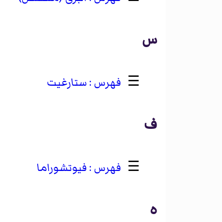
س
☰
ستارغيت
ف
☰
فيوتشوراما
ه