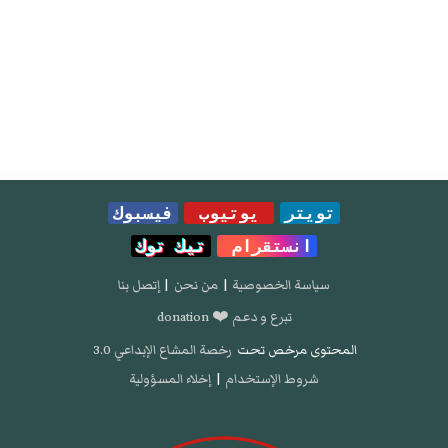
تويتر
يوتيوب
فيسبوك
انستقرام
تيك توك
سياسة الخصوصية
|
من نحن
|
إتصل بنا
تبرع و دعم ❤️ donation
المحتوى مرخص تحت
رخصة المشاع الإبداعي 3.0
شروط الإستخدام
|
إخلاء المسؤولية