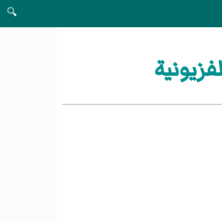
🔍
فزيونية