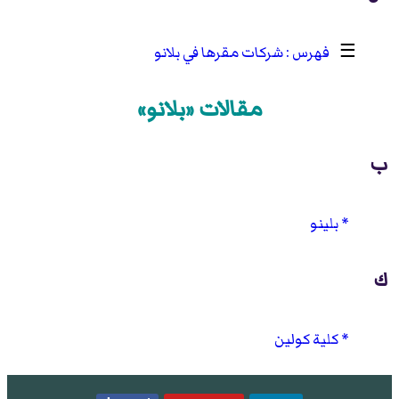
☰
شركات مقرها في بلانو
مقالات «بلانو»
ب
بلينو
ك
كلية كولين