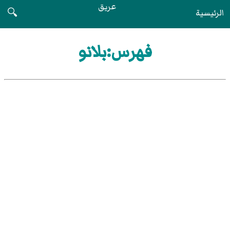
عريق
الرئيسية
🔍
فهرس:بلانو