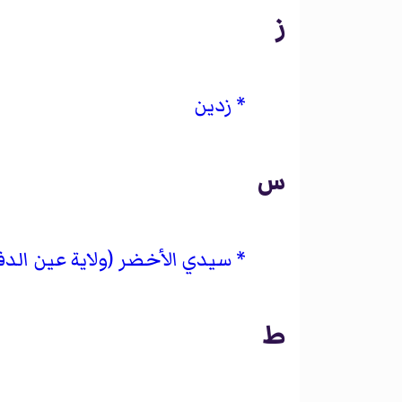
ز
زدين
س
سيدي الأخضر (ولاية عين الدف
ط