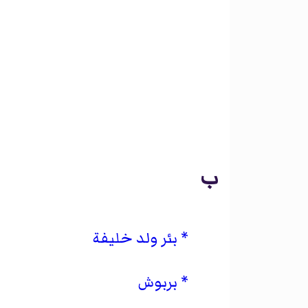
ب
بئر ولد خليفة
بربوش