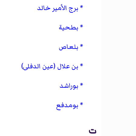
برج الأمير خالد
بطحية
بلعاص
بن علال (عين الدفلى)
بوراشد
بومدفع
ت